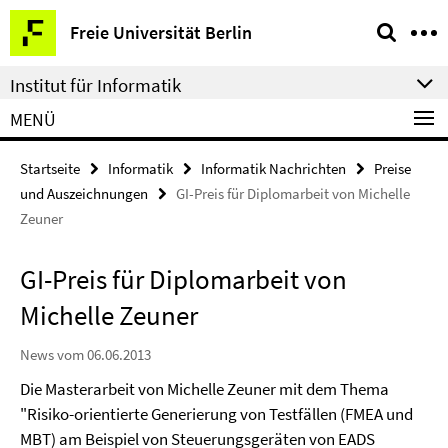
Springe
Service-
Freie Universität Berlin
direkt
Navigation
zu
Institut für Informatik
Inhalt
MENÜ
Startseite
Informatik
Informatik Nachrichten
Preise
und Auszeichnungen
GI-Preis für Diplomarbeit von Michelle
Zeuner
GI-Preis für Diplomarbeit von
Michelle Zeuner
News vom 06.06.2013
Die Masterarbeit von Michelle Zeuner mit dem Thema
"Risiko-orientierte Generierung von Testfällen (FMEA und
MBT) am Beispiel von Steuerungsgeräten von EADS