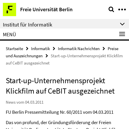
Springe
Service-
Freie Universität Berlin
direkt
Navigation
zu
Institut für Informatik
Inhalt
MENÜ
Startseite
Informatik
Informatik Nachrichten
Preise
und Auszeichnungen
Start-up-Unternehmensprojekt Klickfilm
auf CeBIT ausgezeichnet
Start-up-Unternehmensprojekt
Klickfilm auf CeBIT ausgezeichnet
News vom 04.03.2011
FU Berlin Pressemitteilung Nr. 60/2011 vom 04.03.2011
Das von profund, der Gründungsförderung der Freien