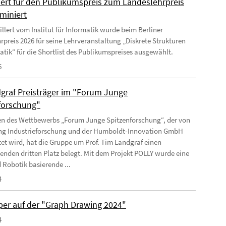
lert für den Publikumspreis zum Landeslehrpreis
miniert
llert vom Institut für Informatik wurde beim Berliner
rpreis 2026 für seine Lehrveranstaltung „Diskrete Strukturen
matik“ für die Shortlist des Publikumspreises ausgewählt.
6
graf Preisträger im "Forum Junge
forschung"
 des Wettbewerbs „Forum Junge Spitzenforschung“, der von
ung Industrieforschung und der Humboldt-Innovation GmbH
tet wird, hat die Gruppe um Prof. Tim Landgraf einen
enden dritten Platz belegt. Mit dem Projekt POLLY wurde eine
 Robotik basierende ...
4
per auf der "Graph Drawing 2024"
4