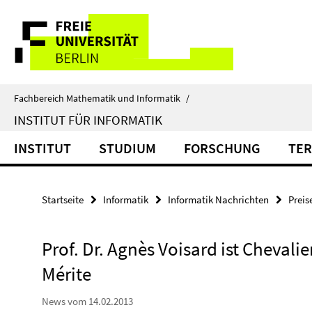
Springe
Service-
direkt
zu
Navigation
Inhalt
Fachbereich Mathematik und Informatik
/
INSTITUT FÜR INFORMATIK
INSTITUT
STUDIUM
FORSCHUNG
TER
Startseite
Informatik
Informatik Nachrichten
Preis
Prof. Dr. Agnès Voisard ist Chevali
Mérite
News vom 14.02.2013