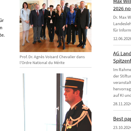
Max Wil
2026 no
Dr. Max Wi
ür
Landesleh
in
für Infor
te.
12.06.202
AG Land
Prof. Dr. Agnès Voisard Chevalier dans
Spitzen
l'Ordre National du Mérite
Im Rahmen
der Stift
veranstal
hervorrag
auf KI und
28.11.202
Best pa
23.10.202