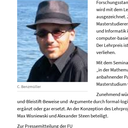
Forschungsstand 
wird mit dem Leh
ausgezeichnet. 
Masterstudieren
und Informatik 
computer-basie
Der Lehrpreis is
verliehen.
Mit dem Seminar
„in der Mathema
anbahnender Pa
Masterstudium v
C. Benzmüller
Zunehmend würde
und-Bleistift-Beweise und -Argumente durch formal-logi
ergänzt oder gar ersetzt. An der Konzeption des Lehrpr
Max Wisniewski und Alexander Steen beteiligt.
Zur Pressemitteilung der FU