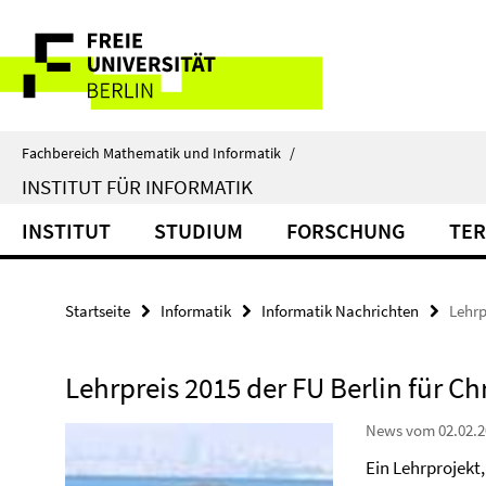
Springe
Service-
direkt
zu
Navigation
Inhalt
Fachbereich Mathematik und Informatik
/
INSTITUT FÜR INFORMATIK
INSTITUT
STUDIUM
FORSCHUNG
TER
Startseite
Informatik
Informatik Nachrichten
Lehrp
Lehrpreis 2015 der FU Berlin für C
News vom 02.02.2
Ein Lehrprojekt