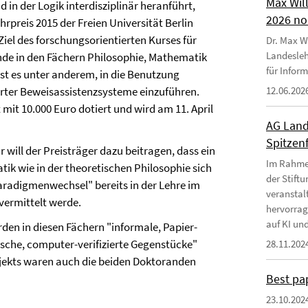
Max Wil
in der Logik interdisziplinär heranführt,
2026 no
rpreis 2015 der Freien Universität Berlin
Ziel des forschungsorientierten Kurses für
Dr. Max Wi
Landesleh
de in den Fächern Philosophie, Mathematik
für Infor
ist es unter anderem, in die Benutzung
rter Beweisassistenzsysteme einzuführen.
12.06.202
t mit 10.000 Euro dotiert und wird am 11. April
AG Land
Spitzen
 will der Preisträger dazu beitragen, dass ein
Im Rahmen
tik wie in der theoretischen Philosophie sich
der Stift
radigmenwechsel" bereits in der Lehre im
veranstal
ermittelt werde.
hervorrag
auf KI und
n in diesen Fächern "informale, Papier-
sche, computer-verifizierte Gegenstücke"
28.11.202
ojekts waren auch die beiden Doktoranden
Best pa
23.10.202