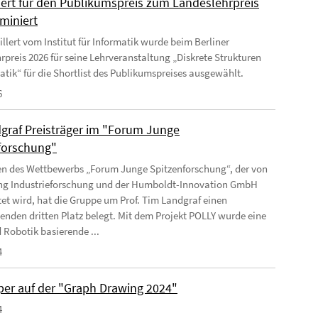
lert für den Publikumspreis zum Landeslehrpreis
miniert
llert vom Institut für Informatik wurde beim Berliner
rpreis 2026 für seine Lehrveranstaltung „Diskrete Strukturen
matik“ für die Shortlist des Publikumspreises ausgewählt.
6
graf Preisträger im "Forum Junge
forschung"
 des Wettbewerbs „Forum Junge Spitzenforschung“, der von
ung Industrieforschung und der Humboldt-Innovation GmbH
tet wird, hat die Gruppe um Prof. Tim Landgraf einen
enden dritten Platz belegt. Mit dem Projekt POLLY wurde eine
 Robotik basierende ...
4
per auf der "Graph Drawing 2024"
4