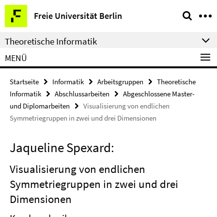
Springe
Service-
Freie Universität Berlin
direkt
Navigation
zu
Theoretische Informatik
Inhalt
MENÜ
Startseite
Informatik
Arbeitsgruppen
Theoretische
Informatik
Abschlussarbeiten
Abgeschlossene Master-
und Diplomarbeiten
Visualisierung von endlichen
Symmetriegruppen in zwei und drei Dimensionen
Jaqueline Spexard:
Visualisierung von endlichen
Symmetriegruppen in zwei und drei
Dimensionen