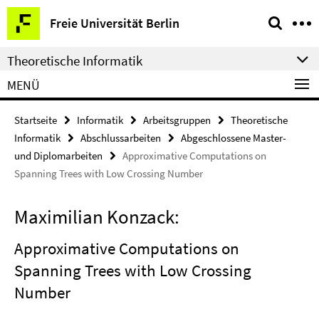
Springe
Service-
Freie Universität Berlin
direkt
Navigation
zu
Theoretische Informatik
Inhalt
MENÜ
Startseite
Informatik
Arbeitsgruppen
Theoretische
Informatik
Abschlussarbeiten
Abgeschlossene Master-
und Diplomarbeiten
Approximative Computations on
Spanning Trees with Low Crossing Number
Maximilian Konzack:
Approximative Computations on
Spanning Trees with Low Crossing
Number