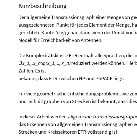
Kurzbeschreibung
Der allgemeine Transmissionsgraph einer Menge von ge
ausgezeichneten Punkt für jedes Element der Menge, ha
gerichtete Kante
(u,v)
genau dann wenn der Punkt von
v
Modell für Erreichbarkeit von Antennen.
Die Komplexitätsklasse ETR enthält alle Sprachen, die i
∃x_1,.,x_n:ϕ(x_1,..., x_n)
reduziert werden können. Hie
Zahlen. Es ist
bekannt, dass ETR zwischen NP und PSPACE liegt.
Für viele geometrische Entscheidungsprobleme, wie zu
und Schnittgraphen von Strecken ist bekannt, dass dies
In dieser Arbeit werden
allgemeine Transmissionsgraph
das Erkennen von allgemeinen Transmissionsgraphen v
Strecken und Kreissektoren ETR-vollständig ist.