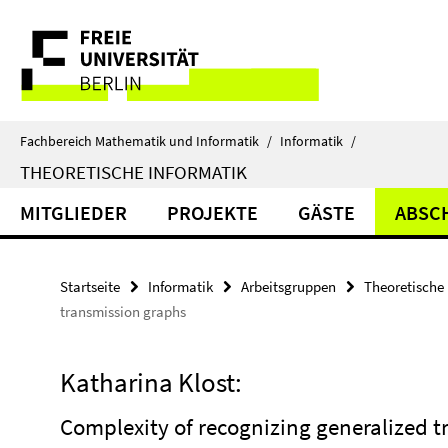
Springe
Service-
direkt
zu
Navigation
Inhalt
Fachbereich Mathematik und Informatik
/
Informatik
/
THEORETISCHE INFORMATIK
MITGLIEDER
PROJEKTE
GÄSTE
ABSC
Startseite
Informatik
Arbeitsgruppen
Theoretische 
transmission graphs
Katharina Klost:
Complexity of recognizing generalized 