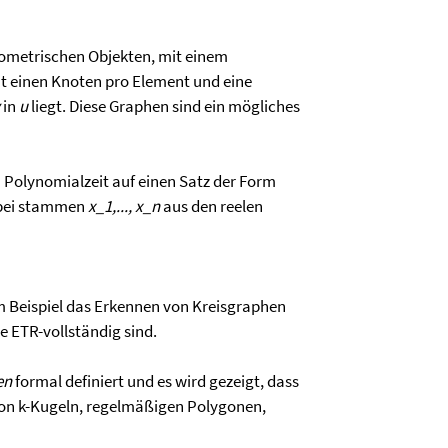
ometrischen Objekten, mit einem
t einen Knoten pro Element und eine
in
u
liegt. Diese Graphen sind ein mögliches
n Polynomialzeit auf einen Satz der Form
rbei stammen
x_1,..., x_n
aus den reelen
m Beispiel das Erkennen von Kreisgraphen
e ETR-vollständig sind.
en
formal definiert und es wird gezeigt, dass
on k-Kugeln, regelmäßigen Polygonen,