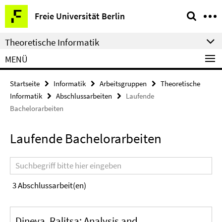
Springe
Service-
Freie Universität Berlin
direkt
Navigation
zu
Theoretische Informatik
Inhalt
MENÜ
Startseite
Informatik
Arbeitsgruppen
Theoretische
Informatik
Abschlussarbeiten
Laufende
Bachelorarbeiten
Laufende Bachelorarbeiten
Suchbegriff
3
Abschlussarbeit(en)
Dineva, Ralitsa: Analysis and