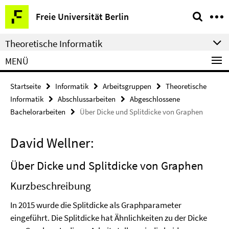
Springe
Service-
Freie Universität Berlin
direkt
Navigation
zu
Theoretische Informatik
Inhalt
MENÜ
Startseite
Informatik
Arbeitsgruppen
Theoretische
Informatik
Abschlussarbeiten
Abgeschlossene
Bachelorarbeiten
Über Dicke und Splitdicke von Graphen
David Wellner:
Über Dicke und Splitdicke von Graphen
Kurzbeschreibung
In 2015 wurde die Splitdicke als Graphparameter
eingeführt. Die Splitdicke hat Ähnlichkeiten zu der Dicke