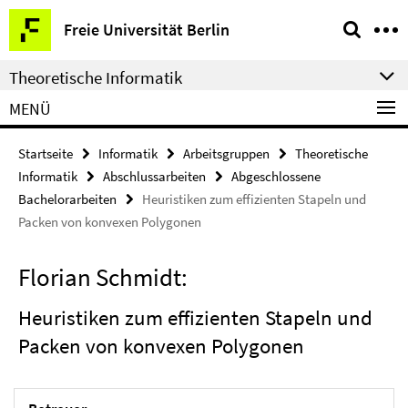
Springe
Service-
Freie Universität Berlin
direkt
Navigation
zu
Theoretische Informatik
Inhalt
MENÜ
Startseite
Informatik
Arbeitsgruppen
Theoretische
Informatik
Abschlussarbeiten
Abgeschlossene
Bachelorarbeiten
Heuristiken zum effizienten Stapeln und
Packen von konvexen Polygonen
Florian Schmidt:
Heuristiken zum effizienten Stapeln und
Packen von konvexen Polygonen