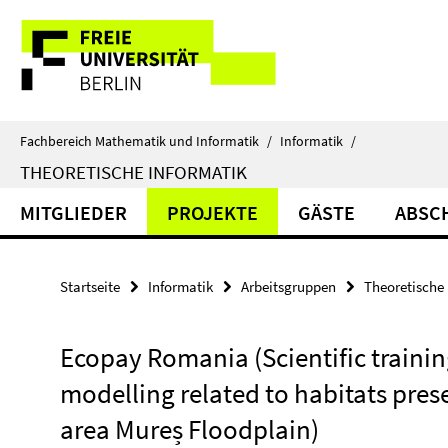
Springe
Service-
direkt
zu
Navigation
Inhalt
Fachbereich Mathematik und Informatik
/
Informatik
/
THEORETISCHE INFORMATIK
MITGLIEDER
PROJEKTE
GÄSTE
ABSC
Startseite
Informatik
Arbeitsgruppen
Theoretische 
Ecopay Romania (Scientific trainin
modelling related to habitats pres
area Mureș Floodplain)