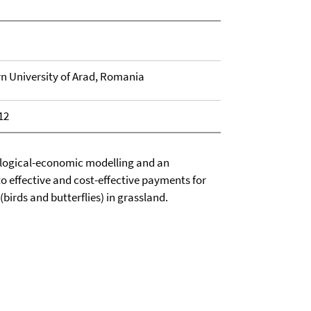
rn University of Arad, Romania
12
ological-economic modelling and an
to effective and cost-effective payments for
irds and butterflies) in grassland.