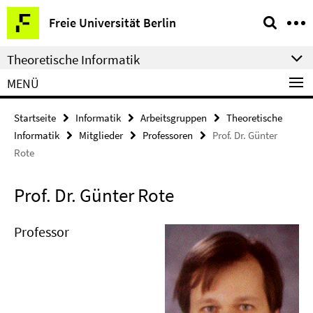
Springe
Service-
Freie Universität Berlin
direkt
Navigation
zu
Theoretische Informatik
Inhalt
MENÜ
Startseite
Informatik
Arbeitsgruppen
Theoretische
Informatik
Mitglieder
Professoren
Prof. Dr. Günter
Rote
Prof. Dr. Günter Rote
Professor