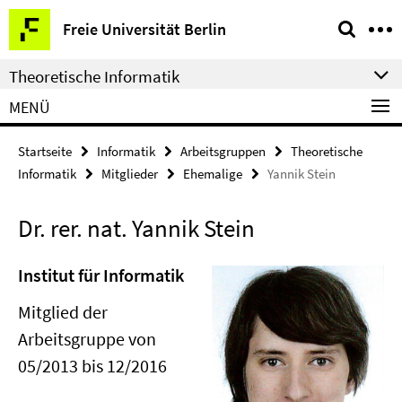
Springe
Service-
Freie Universität Berlin
direkt
Navigation
zu
Theoretische Informatik
Inhalt
MENÜ
Startseite
Informatik
Arbeitsgruppen
Theoretische
Informatik
Mitglieder
Ehemalige
Yannik Stein
Dr. rer. nat. Yannik Stein
Institut für Informatik
Mitglied der
Arbeitsgruppe von
05/2013 bis 12/2016