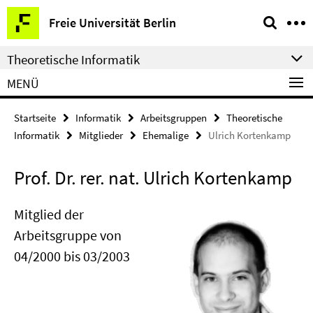
Springe
Service-
Freie Universität Berlin
direkt
Navigation
zu
Theoretische Informatik
Inhalt
MENÜ
Startseite
Informatik
Arbeitsgruppen
Theoretische
Informatik
Mitglieder
Ehemalige
Ulrich Kortenkamp
Prof. Dr. rer. nat. Ulrich Kortenkamp
Mitglied der
Arbeitsgruppe von
04/2000 bis 03/2003