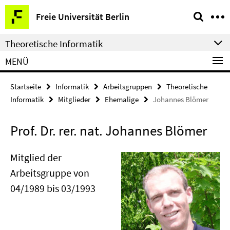
Springe
Service-
Freie Universität Berlin
direkt
Navigation
zu
Theoretische Informatik
Inhalt
MENÜ
Startseite
Informatik
Arbeitsgruppen
Theoretische
Informatik
Mitglieder
Ehemalige
Johannes Blömer
Prof. Dr. rer. nat. Johannes Blömer
Mitglied der
Arbeitsgruppe von
04/1989 bis 03/1993