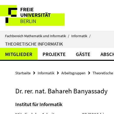
Springe
Service-
direkt
zu
Navigation
Inhalt
Fachbereich Mathematik und Informatik
/
Informatik
/
THEORETISCHE INFORMATIK
MITGLIEDER
PROJEKTE
GÄSTE
ABSC
Startseite
Informatik
Arbeitsgruppen
Theoretische 
Dr. rer. nat. Bahareh Banyassady
Institut für Informatik