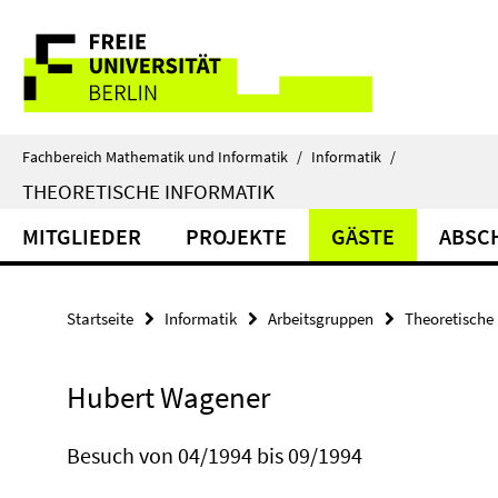
Springe
Service-
direkt
zu
Navigation
Inhalt
Fachbereich Mathematik und Informatik
/
Informatik
/
THEORETISCHE INFORMATIK
MITGLIEDER
PROJEKTE
GÄSTE
ABSC
Startseite
Informatik
Arbeitsgruppen
Theoretische 
Hubert Wagener
Besuch von 04/1994 bis 09/1994