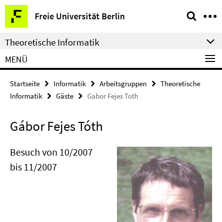
Springe
Service-
Freie Universität Berlin
direkt
Navigation
zu
Theoretische Informatik
Inhalt
MENÜ
Startseite
Informatik
Arbeitsgruppen
Theoretische
Informatik
Gäste
Gabor Fejes Toth
Gábor Fejes Tóth
Besuch von 10/2007
bis 11/2007