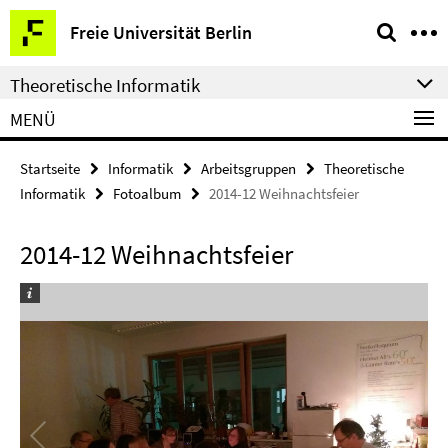
Springe
Service-
Freie Universität Berlin
direkt
Navigation
zu
Theoretische Informatik
Inhalt
MENÜ
Startseite
Informatik
Arbeitsgruppen
Theoretische
Informatik
Fotoalbum
2014-12 Weihnachtsfeier
2014-12 Weihnachtsfeier