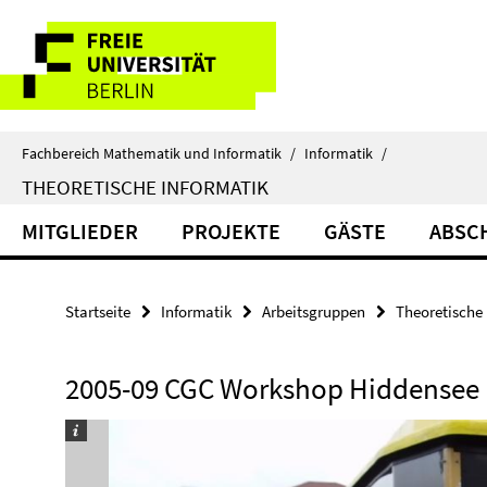
Springe
Service-
direkt
zu
Navigation
Inhalt
Fachbereich Mathematik und Informatik
/
Informatik
/
THEORETISCHE INFORMATIK
MITGLIEDER
PROJEKTE
GÄSTE
ABSC
Startseite
Informatik
Arbeitsgruppen
Theoretische 
2005-09 CGC Workshop Hiddensee