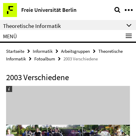
Springe
Service-
Freie Universität Berlin
direkt
Navigation
zu
Theoretische Informatik
Inhalt
MENÜ
Startseite
Informatik
Arbeitsgruppen
Theoretische
Informatik
Fotoalbum
2003 Verschiedene
2003 Verschiedene