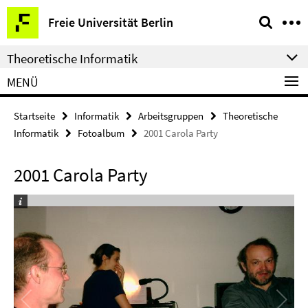
Springe
Service-
Freie Universität Berlin
direkt
Navigation
zu
Theoretische Informatik
Inhalt
MENÜ
Startseite
Informatik
Arbeitsgruppen
Theoretische
Informatik
Fotoalbum
2001 Carola Party
2001 Carola Party