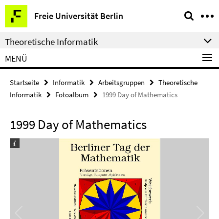
Springe
Service-
Freie Universität Berlin
direkt
Navigation
zu
Theoretische Informatik
Inhalt
MENÜ
Startseite
Informatik
Arbeitsgruppen
Theoretische
Informatik
Fotoalbum
1999 Day of Mathematics
1999 Day of Mathematics