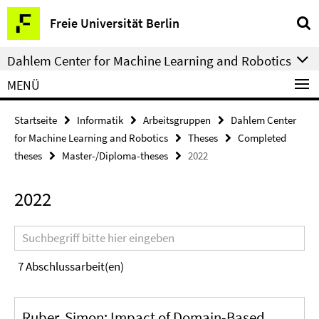
Springe
Service-
Freie Universität Berlin
direkt
Navigation
zu
Dahlem Center for Machine Learning and Robotics
Inhalt
MENÜ
Startseite
Informatik
Arbeitsgruppen
Dahlem Center
for Machine Learning and Robotics
Theses
Completed
theses
Master-/Diploma-theses
2022
2022
Suchbegriff
7
Abschlussarbeit(en)
Ruber, Simon: Impact of Domain-Based