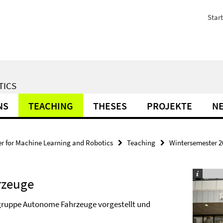
Start
TICS
NS
TEACHING
THESES
PROJEKTE
N
r for Machine Learning and Robotics
Teaching
Wintersemester 2
rzeuge
sgruppe Autonome Fahrzeuge vorgestellt und