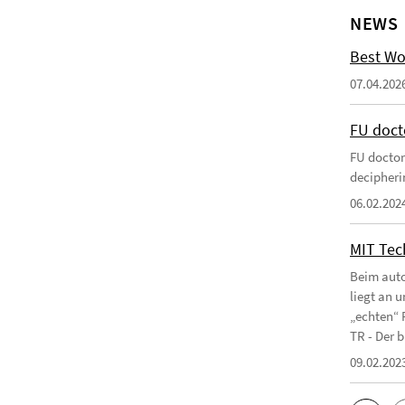
NEWS
Best Wo
07.04.202
FU doct
FU doctor
decipherin
06.02.202
MIT Tec
Beim auto
liegt an 
„echten“ 
TR - Der b
09.02.202