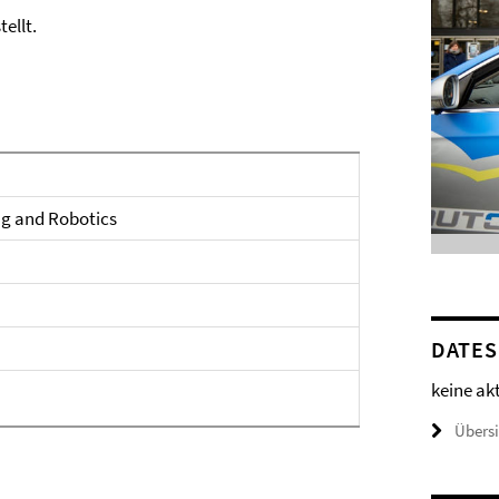
ellt.
ng and Robotics
DATES
keine ak
Übers