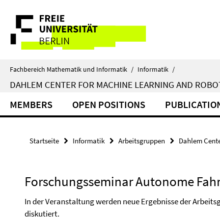
Springe
Service-
direkt
zu
Navigation
Inhalt
Fachbereich Mathematik und Informatik
/
Informatik
/
DAHLEM CENTER FOR MACHINE LEARNING AND ROBO
MEMBERS
OPEN POSITIONS
PUBLICATIO
Startseite
Informatik
Arbeitsgruppen
Dahlem Cente
Forschungsseminar Autonome Fah
In der Veranstaltung werden neue Ergebnisse der Arbeit
diskutiert.