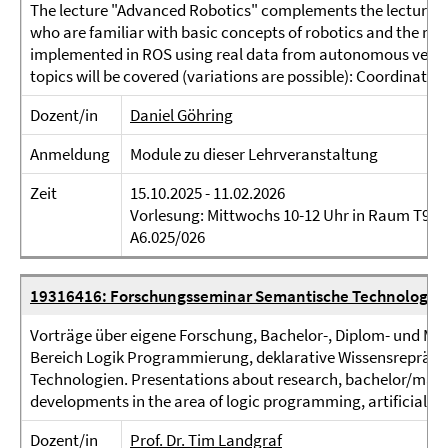
The lecture "Advanced Robotics" complements the lecture "I
who are familiar with basic concepts of robotics and the ro
implemented in ROS using real data from autonomous vehicl
topics will be covered (variations are possible): Coordinate S
Dozent/in
Daniel Göhring
Anmeldung
Module zu dieser Lehrveranstaltung
Zeit
15.10.2025 - 11.02.2026
Vorlesung: Mittwochs 10-12 Uhr in Raum T9.
A6.025/026
19316416: Forschungsseminar Semantische Technologie
Vorträge über eigene Forschung, Bachelor-, Diplom- und Mas
Bereich Logik Programmierung, deklarative Wissensrepräs
Technologien. Presentations about research, bachelor/master
developments in the area of logic programming, artificial int
Dozent/in
Prof. Dr. Tim Landgraf