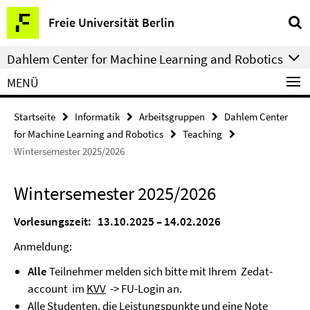
Springe
Service-
Freie Universität Berlin
direkt
Navigation
zu
Dahlem Center for Machine Learning and Robotics
Inhalt
MENÜ
Startseite
Informatik
Arbeitsgruppen
Dahlem Center
for Machine Learning and Robotics
Teaching
Wintersemester 2025/2026
Wintersemester 2025/2026
Vorlesungszeit: 13.10.2025 – 14.02.2026
Anmeldung:
Alle
Teilnehmer melden sich bitte mit Ihrem Zedat-
account im
KVV
-> FU-Login an.
Alle Studenten, die Leistungspunkte und eine Note