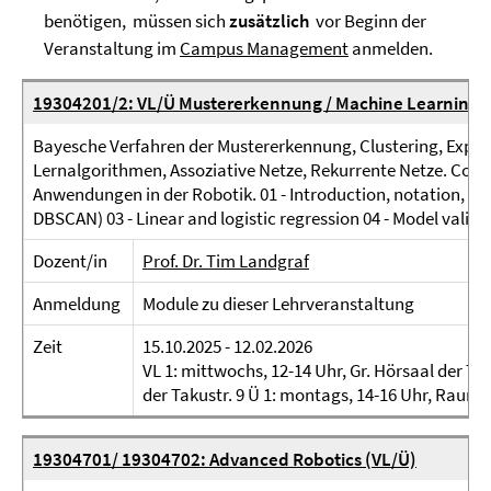
benötigen, müssen sich
zusätzlich
vor Beginn der
Veranstaltung im
Campus Management
anmelden.
19304201/2: VL/Ü Mustererkennung / Machine Learning
Bayesche Verfahren der Mustererkennung, Clustering, Expe
Lernalgorithmen, Assoziative Netze, Rekurrente Netze. Com
Anwendungen in der Robotik. 01 - Introduction, notation, k-n
DBSCAN) 03 - Linear and logistic regression 04 - Model valida
Dozent/in
Prof. Dr. Tim Landgraf
Anmeldung
Module zu dieser Lehrveranstaltung
Zeit
15.10.2025 - 12.02.2026
VL 1: mittwochs, 12-14 Uhr, Gr. Hörsaal der Tak
der Takustr. 9 Ü 1: montags, 14-16 Uhr, Raum 00
19304701/ 19304702: Advanced Robotics (VL/Ü)