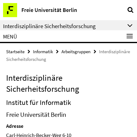
Springe
Service-
Freie Universität Berlin
direkt
Navigation
zu
Interdisziplinäre Sicherheitsforschung
Inhalt
MENÜ
Startseite
Informatik
Arbeitsgruppen
Interdisziplinäre
Sicherheitsforschung
Interdisziplinäre
Sicherheitsforschung
Institut für Informatik
Freie Universität Berlin
Adresse
Carl-Heinrich-Becker-Weg 6-10