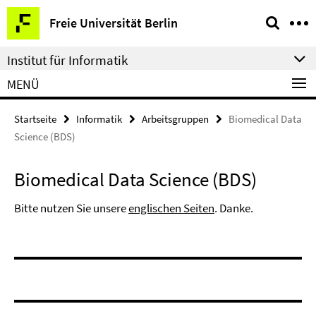
Springe
Service-
Freie Universität Berlin
direkt
Navigation
zu
Institut für Informatik
Inhalt
MENÜ
Startseite
Informatik
Arbeitsgruppen
Biomedical Data
Science (BDS)
Biomedical Data Science (BDS)
Bitte nutzen Sie unsere
englischen Seiten
. Danke.