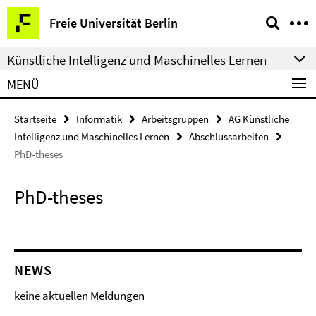
Springe
Service-
Freie Universität Berlin
direkt
Navigation
zu
Künstliche Intelligenz und Maschinelles Lernen
Inhalt
MENÜ
Startseite
Informatik
Arbeitsgruppen
AG Künstliche
Intelligenz und Maschinelles Lernen
Abschlussarbeiten
PhD-theses
PhD-theses
NEWS
keine aktuellen Meldungen