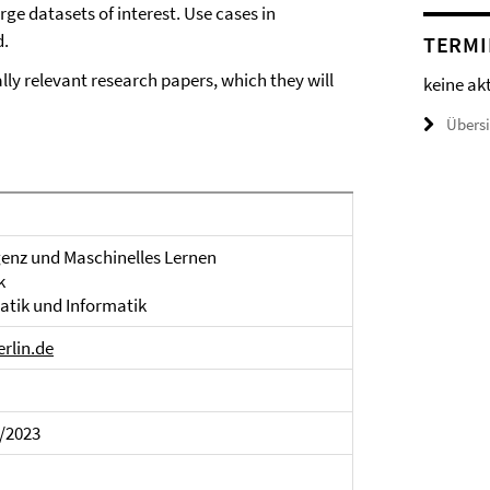
rge datasets of interest. Use cases in
d.
TERMI
lly relevant research papers, which they will
keine ak
Übers
igenz und Maschinelles Lernen
k
tik und Informatik
rlin.de
/2023