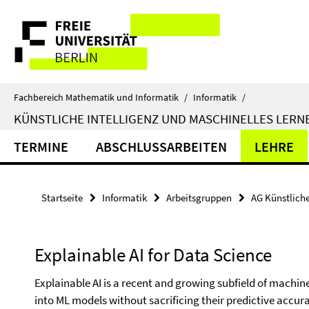
Springe
Service-
direkt
zu
Navigation
Inhalt
Fachbereich Mathematik und Informatik
/
Informatik
/
KÜNSTLICHE INTELLIGENZ UND MASCHINELLES LERN
TERMINE
ABSCHLUSSARBEITEN
LEHRE
Startseite
Informatik
Arbeitsgruppen
AG Künstliche
Explainable AI for Data Science
Explainable AI is a recent and growing subfield of machin
into ML models without sacrificing their predictive accura