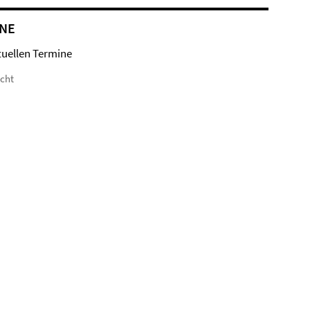
NE
tuellen Termine
icht