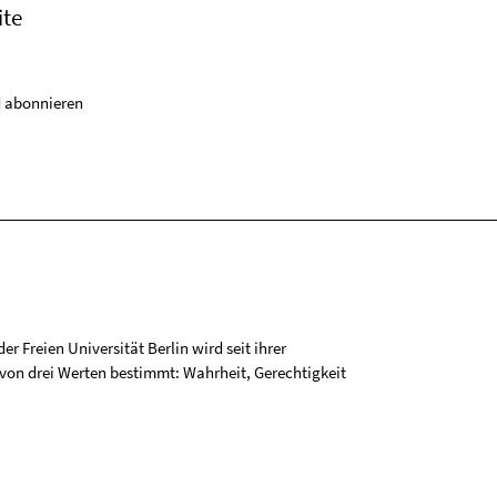
ite
 abonnieren
r Freien Universität Berlin wird seit ihrer
on drei Werten bestimmt: Wahrheit, Gerechtigkeit