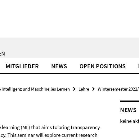
EN
MITGLIEDER
NEWS
OPEN POSITIONS
 Intelligenz und Maschinelles Lernen
Lehre
Wintersemester 2022
NEWS
keine ak
e learning (ML) that aims to bring transparency
cy. This seminar will explore current research