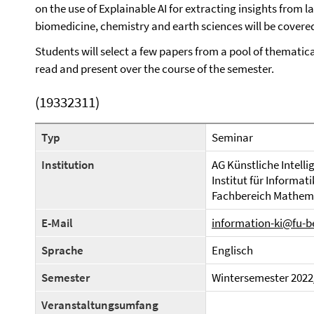
on the use of Explainable AI for extracting insights from la
biomedicine, chemistry and earth sciences will be covere
Students will select a few papers from a pool of thematica
read and present over the course of the semester.
(19332311)
Typ
Seminar
Institution
AG Künstliche Intell
Institut für Informati
Fachbereich Mathema
E-Mail
information-ki@fu-be
Sprache
Englisch
Semester
Wintersemester 2022
Veranstaltungsumfang