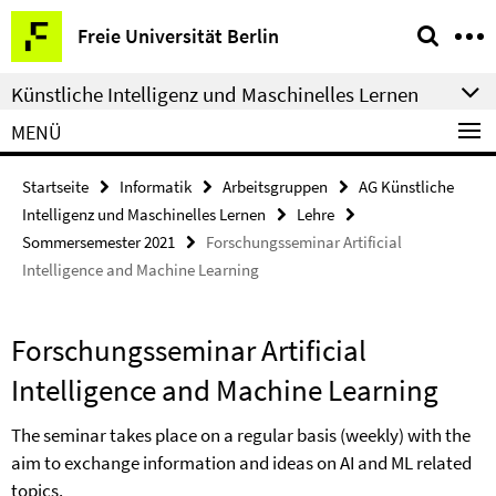
Springe
Service-
Freie Universität Berlin
direkt
Navigation
zu
Künstliche Intelligenz und Maschinelles Lernen
Inhalt
MENÜ
Startseite
Informatik
Arbeitsgruppen
AG Künstliche
Intelligenz und Maschinelles Lernen
Lehre
Sommersemester 2021
Forschungsseminar Artificial
Intelligence and Machine Learning
Forschungsseminar Artificial
Intelligence and Machine Learning
The seminar takes place on a regular basis (weekly) with the
aim to exchange information and ideas on AI and ML related
topics.