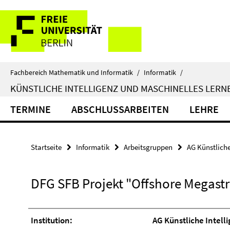
Springe
Service-
direkt
zu
Navigation
Inhalt
Fachbereich Mathematik und Informatik
/
Informatik
/
KÜNSTLICHE INTELLIGENZ UND MASCHINELLES LERN
TERMINE
ABSCHLUSSARBEITEN
LEHRE
Startseite
Informatik
Arbeitsgruppen
AG Künstliche
DFG SFB Projekt "Offshore Megast
Institution:
AG Künstliche Intell