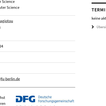
r Science
ter Science
TERMI
keine ak
agiotou
n
Übers
24
fu-berlin.de
chst
uren