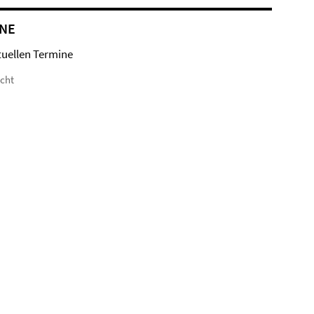
NE
tuellen Termine
icht