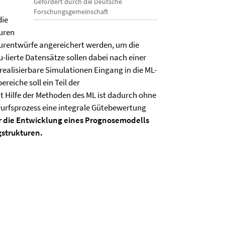
Gefördert durch die Deutsche
Forschungsgemeinschaft
die
uren
turentwürfe angereichert werden, um die
-lierte Datensätze sollen dabei nach einer
 realisierbare Simulationen Eingang in die ML-
reiche soll ein Teil der
t Hilfe der Methoden des ML ist dadurch ohne
wurfsprozess eine integrale Gütebewertung
r die Entwicklung eines Prognosemodells
gstrukturen.