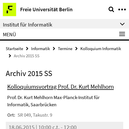
Springe
Service-
Freie Universität Berlin
direkt
Navigation
zu
Institut für Informatik
Inhalt
MENÜ
Startseite
Informatik
Termine
Kolloquium Informatik
Archiv 2015 SS
Archiv 2015 SS
Kolloquiumsvortrag Prof. Dr. Kurt Mehlhorn
Prof. Dr. Kurt Mehlhorn Max-Planck-Institut für
Informatik, Saarbrücken
Ort:
SR 049, Takustr. 9
18.06.2015 | 10:00 c.t. - 12:00