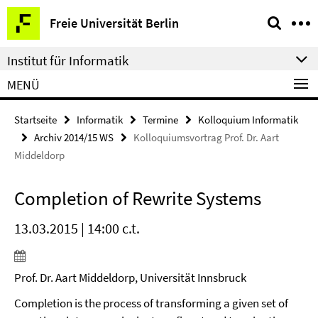
Springe
Service-
Freie Universität Berlin
direkt
Navigation
zu
Institut für Informatik
Inhalt
MENÜ
Startseite
Informatik
Termine
Kolloquium Informatik
Archiv 2014/15 WS
Kolloquiumsvortrag Prof. Dr. Aart
Middeldorp
Completion of Rewrite Systems
13.03.2015 | 14:00 c.t.
Prof. Dr. Aart Middeldorp, Universität Innsbruck
Completion is the process of transforming a given set of