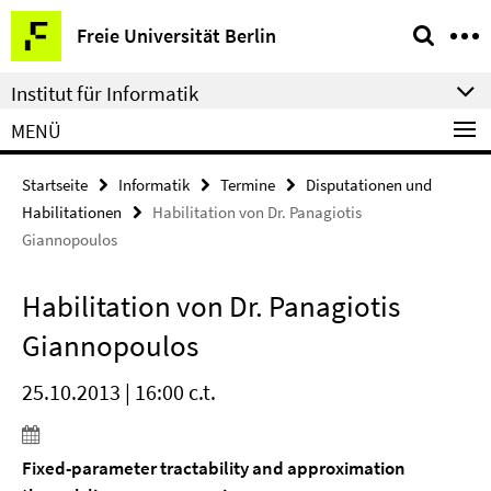
Springe
Service-
Freie Universität Berlin
direkt
Navigation
zu
Institut für Informatik
Inhalt
MENÜ
Startseite
Informatik
Termine
Disputationen und
Habilitationen
Habilitation von Dr. Panagiotis
Giannopoulos
Habilitation von Dr. Panagiotis
Giannopoulos
25.10.2013 | 16:00 c.t.
Fixed-parameter tractability and approximation