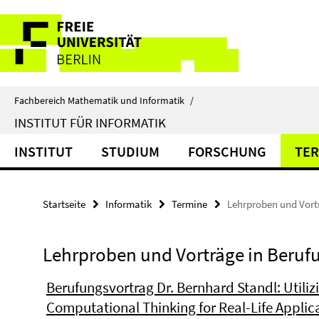
Springe
Service-
direkt
zu
Navigation
Inhalt
Fachbereich Mathematik und Informatik
/
INSTITUT FÜR INFORMATIK
INSTITUT
STUDIUM
FORSCHUNG
TER
Startseite
Informatik
Termine
Lehrproben und Vort
Lehrproben und Vorträge in Beruf
Berufungsvortrag Dr. Bernhard Standl: Utiliz
Computational Thinking for Real-Life Applic