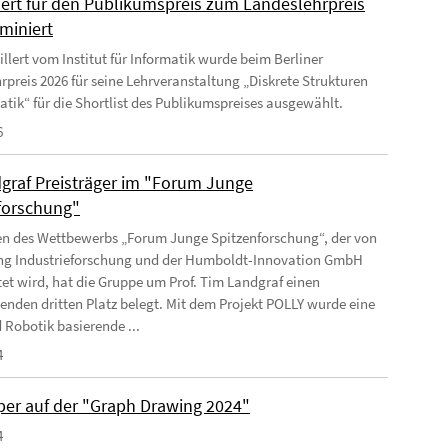
lert für den Publikumspreis zum Landeslehrpreis
miniert
llert vom Institut für Informatik wurde beim Berliner
rpreis 2026 für seine Lehrveranstaltung „Diskrete Strukturen
matik“ für die Shortlist des Publikumspreises ausgewählt.
6
graf Preisträger im "Forum Junge
forschung"
 des Wettbewerbs „Forum Junge Spitzenforschung“, der von
ung Industrieforschung und der Humboldt-Innovation GmbH
tet wird, hat die Gruppe um Prof. Tim Landgraf einen
enden dritten Platz belegt. Mit dem Projekt POLLY wurde eine
 Robotik basierende ...
4
per auf der "Graph Drawing 2024"
4