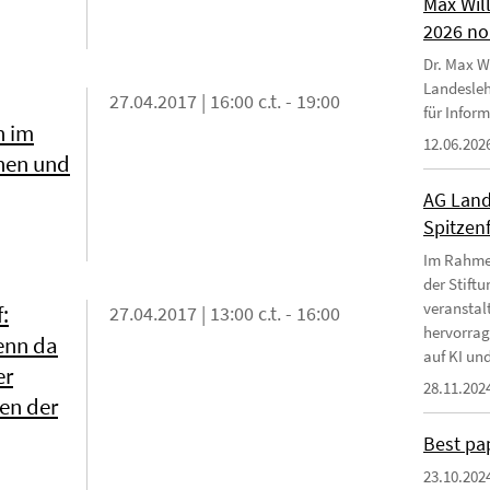
Max Wil
2026 no
Dr. Max Wi
Landesleh
27.04.2017 | 16:00 c.t. - 19:00
für Infor
n im
12.06.202
ehen und
AG Land
Spitzen
Im Rahmen
der Stift
veranstal
:
27.04.2017 | 13:00 c.t. - 16:00
hervorrag
enn da
auf KI und
er
28.11.202
en der
Best pa
23.10.202