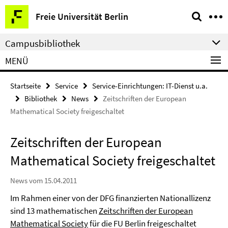
Springe
Service-
Freie Universität Berlin
direkt
Navigation
zu
Campusbibliothek
Inhalt
MENÜ
Startseite
Service
Service-Einrichtungen: IT-Dienst u.a.
Bibliothek
News
Zeitschriften der European
Mathematical Society freigeschaltet
Zeitschriften der European
Mathematical Society freigeschaltet
News vom 15.04.2011
Im Rahmen einer von der DFG finanzierten Nationallizenz
sind 13 mathematischen
Zeitschriften der European
Mathematical Society
für die FU Berlin freigeschaltet