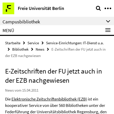
Springe
Service-
Freie Universität Berlin
direkt
Navigation
zu
Campusbibliothek
Inhalt
MENÜ
Startseite
Service
Service-Einrichtungen: IT-Dienst u.a.
Bibliothek
News
E-Zeitschriften der FU jetzt auch in
der EZB nachgewiesen
E-Zeitschriften der FU jetzt auch in
der EZB nachgewiesen
News vom 15.04.2011
Die
Elektronische Zeitschriftenbibliothek (EZB)
ist ein
kooperativer Service von über 560 Bibliotheken unter der
Federführung der Universitätsbibliothek Regensburg, den