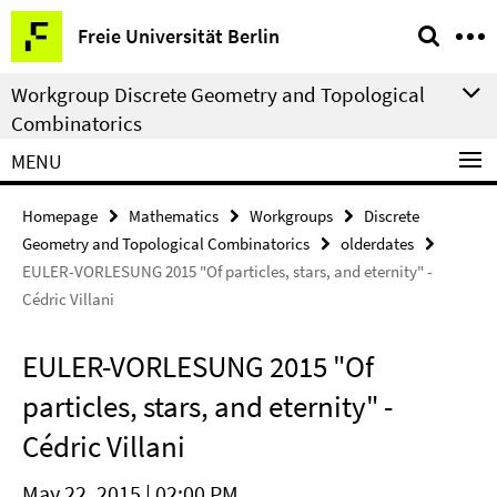
Springe
Service
Freie Universität Berlin
direkt
Navigation
zu
Workgroup Discrete Geometry and Topological
Inhalt
Combinatorics
MENU
Homepage
Mathematics
Workgroups
Discrete
Geometry and Topological Combinatorics
olderdates
EULER-VORLESUNG 2015 "Of particles, stars, and eternity" -
Cédric Villani
EULER-VORLESUNG 2015 "Of
particles, stars, and eternity" -
Cédric Villani
May 22, 2015 | 02:00 PM