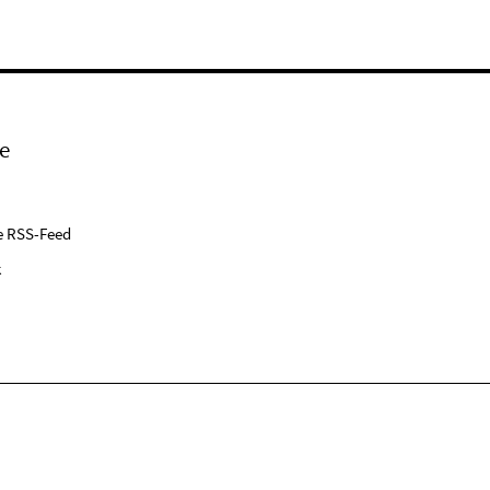
e
e RSS-Feed
k