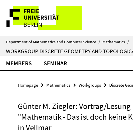
Springe
Service
direkt
zu
Navigation
Inhalt
Department of Mathematics and Computer Science
/
Mathematics
/
WORKGROUP DISCRETE GEOMETRY AND TOPOLOGIC
MEMBERS
SEMINAR
Homepage
Mathematics
Workgroups
Discrete Geo
Günter M. Ziegler: Vortrag/Lesung
"Mathematik - Das ist doch keine K
in Vellmar