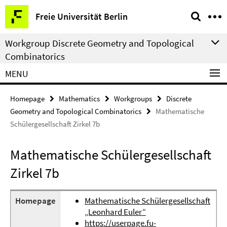
Springe
Service
Freie Universität Berlin
direkt
Navigation
zu
Workgroup Discrete Geometry and Topological
Inhalt
Combinatorics
MENU
Homepage
Mathematics
Workgroups
Discrete
Geometry and Topological Combinatorics
Mathematische
Schülergesellschaft Zirkel 7b
Mathematische Schülergesellschaft
Zirkel 7b
Homepage
Mathematische Schülergesellschaft
„Leonhard Euler“
https://userpage.fu-