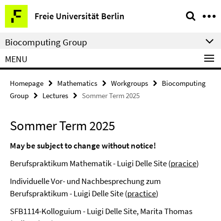
Springe
Service
Freie Universität Berlin
direkt
Navigation
zu
Biocomputing Group
Inhalt
MENU
Homepage
Mathematics
Workgroups
Biocomputing
Group
Lectures
Sommer Term 2025
Sommer Term 2025
May be subject to change without notice!
Berufspraktikum Mathematik - Luigi Delle Site (
pracice
)
Individuelle Vor- und Nachbesprechung zum
Berufspraktikum - Luigi Delle Site (
practice
)
SFB1114-Kolloguium - Luigi Delle Site, Marita Thomas