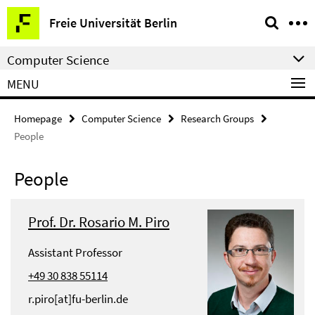
Springe
Service
Freie Universität Berlin
direkt
Navigation
zu
Computer Science
Inhalt
MENU
Homepage
Computer Science
Research Groups
People
People
Prof. Dr. Rosario M. Piro
Assistant Professor
+49 30 838 55114
r.piro[at]fu-berlin.de