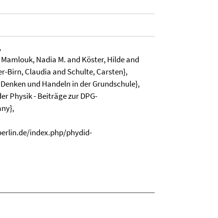
,
d Mamlouk, Nadia M. and Köster, Hilde and
r-Birn, Claudia and Schulte, Carsten},
s Denken und Handeln in der Grundschule},
der Physik - Beiträge zur DPG-
ny},
-berlin.de/index.php/phydid-