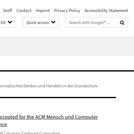
Staff
Contact
Imprint
Privacy Policy
Accessibility Statement
Search
EN
Quick access
terms
formatisches Denken und Handeln in der Grundschule
 accepted for the ACM Mensch und Computer
nce
26
Human-Centered Computing