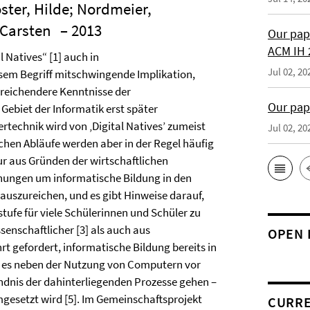
ster, Hilde; Nordmeier,
 Carsten
– 2013
Our pap
ACM IH 
 Natives“ [1] auch in
Jul 02, 20
esem Begriff mitschwingende Implikation,
itreichendere Kenntnisse der
Our pap
Gebiet der Informatik erst später
rtechnik wird von ‚Digital Natives’ zumeist
Jul 02, 20
chen Abläufe werden aber in der Regel häufig
nur aus Gründen der wirtschaftlichen
ühungen um informatische Bildung in den
auszureichen, und es gibt Hinweise darauf,
tufe für viele Schülerinnen und Schüler zu
senschaftlicher [3] als auch aus
OPEN 
rt gefordert, informatische Bildung bereits in
l es neben der Nutzung von Computern vor
ndnis der dahinterliegenden Prozesse gehen –
mgesetzt wird [5]. Im Gemeinschaftsprojekt
CURRE