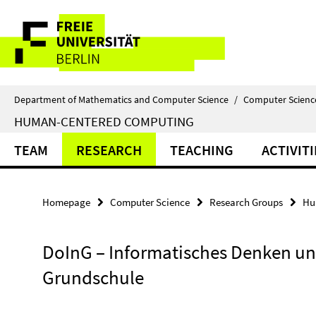
Springe
Service
direkt
zu
Navigation
Inhalt
Department of Mathematics and Computer Science
/
Computer Scienc
HUMAN-CENTERED COMPUTING
TEAM
RESEARCH
TEACHING
ACTIVITI
Homepage
Computer Science
Research Groups
Hu
DoInG – Informatisches Denken un
Grundschule