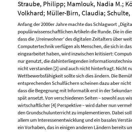
Straube, Philipp; Mamlouk, Nadia M.; Kö
Volkhard; Müller-Birn, Claudia; Schulte,
Anfang der 2000er Jahre machte das Schlagwort „Digital
populärwissenschaftlichen Artikeln die Runde. Die in di
dass die ‚Ureinwohner’ des digitalen Zeitalters über we
Computertechnik verfügen als Menschen, die sich in das 
eingearbeitet haben, wird inzwischen kritisiert: Compute
nur genutzt, die dahinterliegenden informationstechnis
nicht verstanden [2] und auch nicht hinterfragt. Nicht 
Wettbewerbsfähigkeit sollte sich dies ändern. Die Bem
entsprechenden Schulfächern scheinen dazu aber nicht 
dass die Begegnung mit Informatik erst in der Sekundars
spät ansetzt. Von verschiedenen Seiten – sowohl aus wis
wirtschaftlicher [4] Perspektive – wird daher nun vermeh
den Grundschulunterricht zu implementieren. Dabei sol
allem um Interessenentwicklung und ein basales Verstä
ein Vorhaben, das in einigen anderen Ländern bereits u