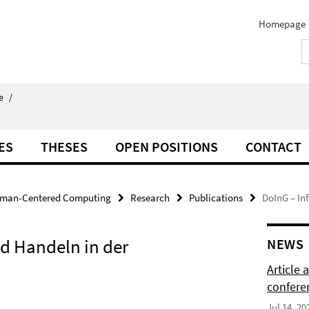
Homepage
e
/
ES
THESES
OPEN POSITIONS
CONTACT
man-Centered Computing
Research
Publications
DoInG – In
d Handeln in der
NEWS
Article
confere
Jul 14, 20