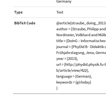
Germany
Type
Text
BibTeX Code
@article{straube_doing_2013
author = {Straube, Philipp an
Nordmeier, Volkhard and Mülle
title = {DoInG – Informatische
journal = {PhyDid B - Didaktik 
Frühjahrstagung, Jena, Germa
year = {2013},
url = {http://phydid.physik.fu
b/article/view/422},
language = {German},
keywords = {girlsday}
}