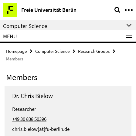
Springe
Service
Freie Universität Berlin
direkt
Navigation
zu
Computer Science
Inhalt
MENU
Homepage
Computer Science
Research Groups
Members
Members
Dr. Chris Bielow
Researcher
+49 30 838 50396
chris.bielow[at]fu-berlin.de