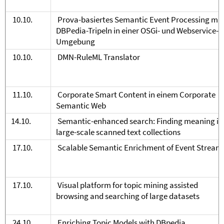
10.10.
Prova-basiertes Semantic Event Processing mit
DBPedia-Tripeln in einer OSGi- und Webservice-
Umgebung
10.10.
DMN-RuleML Translator
11.10.
Corporate Smart Content in einem Corporate
Semantic Web
14.10.
Semantic-enhanced search: Finding meaning in
large-scale scanned text collections
17.10.
Scalable Semantic Enrichment of Event Stream
17.10.
Visual platform for topic mining assisted
browsing and searching of large datasets
24.10.
Enriching Topic Models with DBpedia