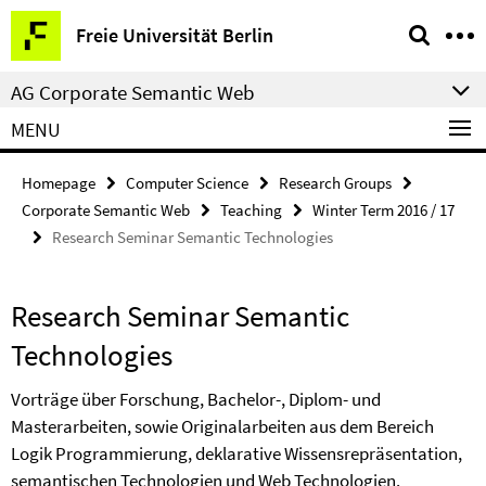
Springe
Service
Freie Universität Berlin
direkt
Navigation
zu
AG Corporate Semantic Web
Inhalt
MENU
Homepage
Computer Science
Research Groups
Corporate Semantic Web
Teaching
Winter Term 2016 / 17
Research Seminar Semantic Technologies
Research Seminar Semantic
Technologies
Vorträge über Forschung, Bachelor-, Diplom- und
Masterarbeiten, sowie Originalarbeiten aus dem Bereich
Logik Programmierung, deklarative Wissensrepräsentation,
semantischen Technologien und Web Technologien.