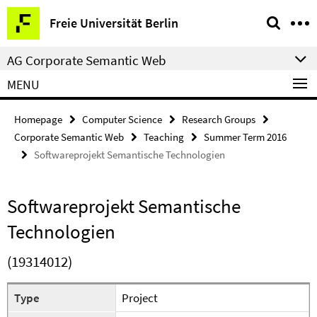
Springe
Service
Freie Universität Berlin
direkt
Navigation
zu
AG Corporate Semantic Web
Inhalt
MENU
Homepage
Computer Science
Research Groups
Corporate Semantic Web
Teaching
Summer Term 2016
Softwareprojekt Semantische Technologien
Softwareprojekt Semantische
Technologien
(19314012)
Type
Project