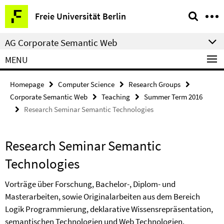
Springe
Service
Freie Universität Berlin
direkt
Navigation
zu
AG Corporate Semantic Web
Inhalt
MENU
Homepage
Computer Science
Research Groups
Corporate Semantic Web
Teaching
Summer Term 2016
Research Seminar Semantic Technologies
Research Seminar Semantic
Technologies
Vorträge über Forschung, Bachelor-, Diplom- und
Masterarbeiten, sowie Originalarbeiten aus dem Bereich
Logik Programmierung, deklarative Wissensrepräsentation,
semantischen Technologien und Web Technologien.