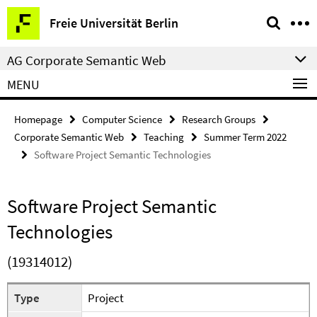
Springe
Service
Freie Universität Berlin
direkt
Navigation
zu
AG Corporate Semantic Web
Inhalt
MENU
Homepage
Computer Science
Research Groups
Corporate Semantic Web
Teaching
Summer Term 2022
Software Project Semantic Technologies
Software Project Semantic
Technologies
(19314012)
Type
Project