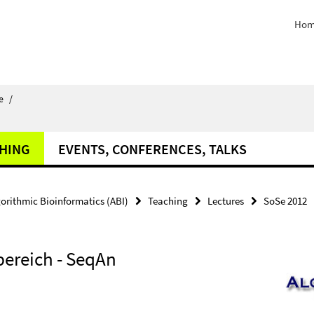
Hom
e
/
HING
EVENTS, CONFERENCES, TALKS
orithmic Bioinformatics (ABI)
Teaching
Lectures
SoSe 2012
ereich - SeqAn