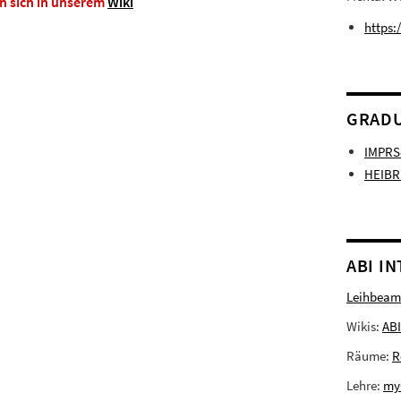
n sich in unserem
Wiki
https:
GRADU
IMPRS
HEIBR
ABI I
Leihbeam
Wikis:
ABI
Räume:
R
Lehre:
my