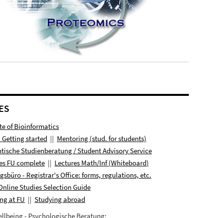
ES
ute of Bioinformatics
- Getting started
||
Mentoring (stud. for students)
tische Studienberatung / Student Advisory Service
es FU complete
||
Lectures
Math/Inf (
Whiteboard
)
ngsbüro
- Registrar's Office: forms, regulations, etc.
Online Studies Selection Guide
ng at FU
||
Studying abroad
llbeing - Psychologische Beratung: