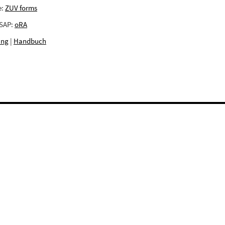
e:
ZUV forms
 SAP:
oRA
ing
|
Handbuch