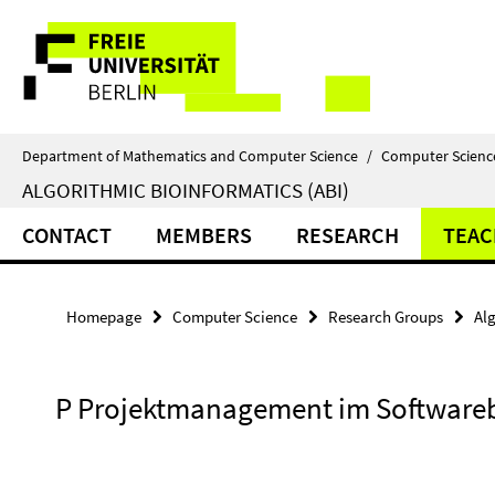
Springe
Service
direkt
zu
Navigation
Inhalt
Department of Mathematics and Computer Science
/
Computer Scienc
ALGORITHMIC BIOINFORMATICS (ABI)
CONTACT
MEMBERS
RESEARCH
TEAC
Homepage
Computer Science
Research Groups
Alg
P Projektmanagement im Softwareb