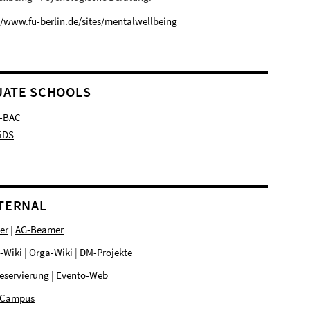
//www.fu-berlin.de/sites/mentalwellbeing
ATE SCHOOLS
-BAC
iDS
NTERNAL
er
|
AG-Beamer
-Wiki
|
Orga-Wiki
|
DM-Projekte
eservierung
|
Evento-Web
Campus