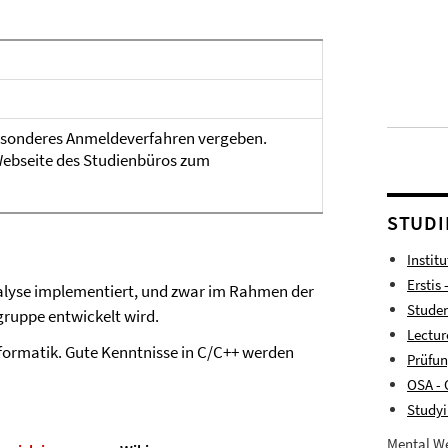
esonderes Anmeldeverfahren vergeben.
Webseite des Studienbüros zum
STUDI
Instit
Erstis 
lyse implementiert, und zwar im Rahmen der
Studen
sgruppe entwickelt wird.
Lectur
nformatik. Gute Kenntnisse in C/C++ werden
Prüfu
OSA - 
Studyi
Mental We